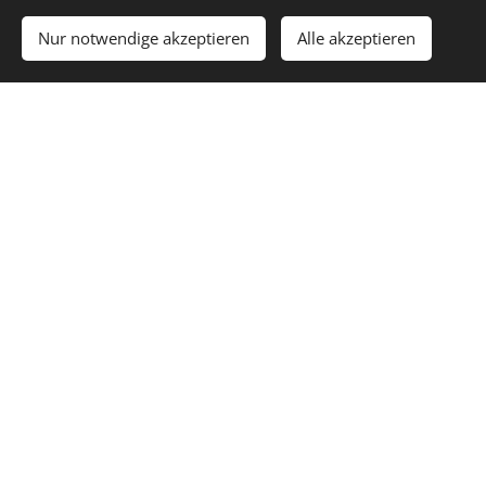
Nur notwendige akzeptieren
Alle akzeptieren
Ihr Weg zu mehr körperlicher Balance und
Lebensqualität im Alltag ist nur wenige Klicks
entfernt.
Buchen Sie Ihren Termin hier ganz einfach online