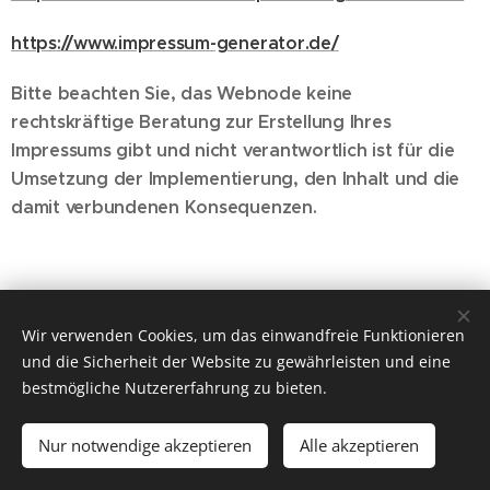
https://www.impressum-generator.de/
Bitte beachten Sie, das Webnode keine
rechtskräftige Beratung zur Erstellung Ihres
Impressums gibt und nicht verantwortlich ist für die
Umsetzung der Implementierung, den Inhalt und die
damit verbundenen Konsequenzen.
Wir verwenden Cookies, um das einwandfreie Funktionieren
© 2026 m-d-praxis.
von
Muriel Bauer
und die Sicherheit der Website zu gewährleisten und eine
m-d-praxis, Muriel Bauer, Baslerstrasse 317, CH-4123
bestmögliche Nutzererfahrung zu bieten.
Allschwil, +41 (0)79 618 08 98, info@massageallschwil.ch,
www.massageallschwil.ch
Nur notwendige akzeptieren
Alle akzeptieren
Cookies